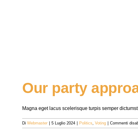
Our party appro
Magna eget lacus scelerisque turpis semper dictums
Di
Webmaster
|
5 Luglio 2024
|
Politics
,
Voting
|
Commenti disabi