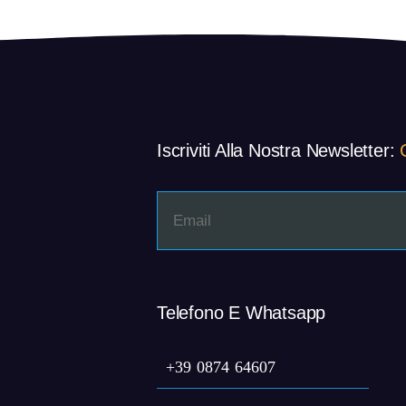
approach
to
economic
growth
Iscriviti Alla Nostra Newsletter:
Telefono E Whatsapp
+39 0874 64607