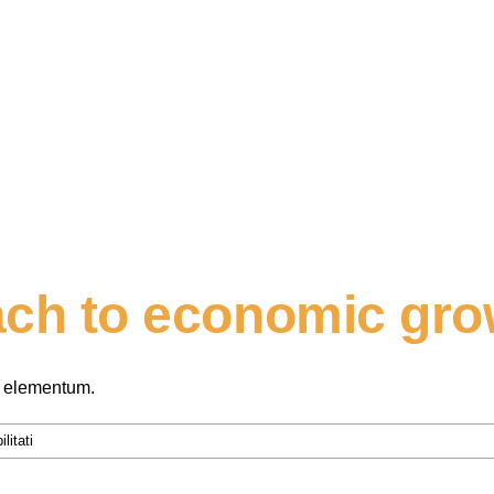
ach to economic gro
t elementum.
su
litati
Our
party