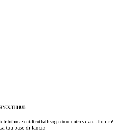
GI-YOUTH HUB
te le informazioni di cui hai bisogno in un unico spazio… il nostro!
La tua base di lancio