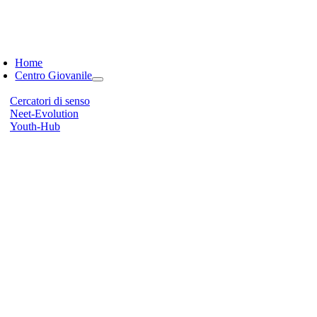
oggle
avigation
Home
Centro Giovanile
Missione Base
Cercatori di senso
Neet-Evolution
Youth-Hub
#centrogiovanile2026