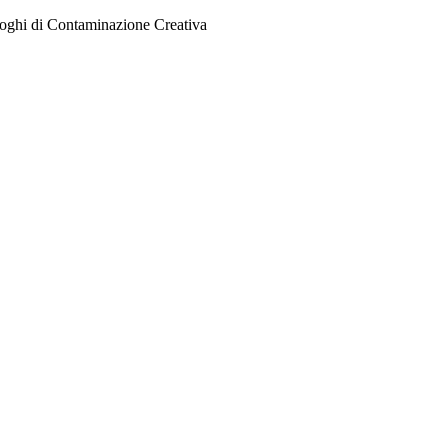
Salta
oghi di Contaminazione Creativa
al
contenuto