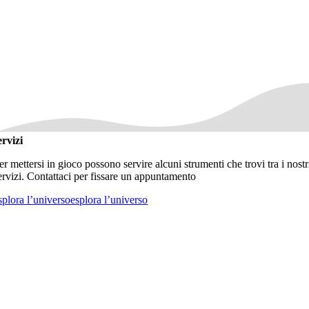
ervizi
er mettersi in gioco possono servire alcuni strumenti che trovi tra i nostr
ervizi. Contattaci per fissare un appuntamento
splora l’universo
esplora l’universo