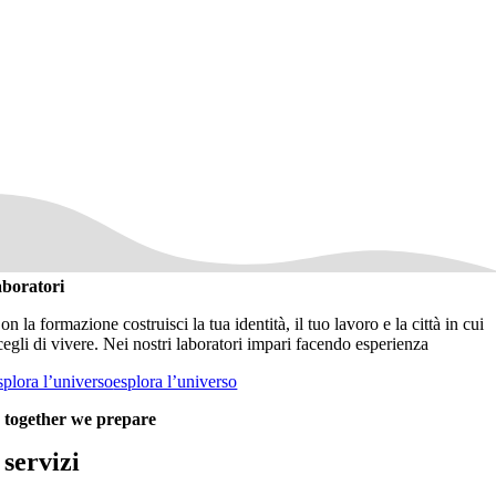
aboratori
on la formazione costruisci la tua identità, il tuo lavoro e la città in cui
cegli di vivere. Nei nostri laboratori impari facendo esperienza
splora l’universo
esplora l’universo
together we prepare
our spacecraft
servizi