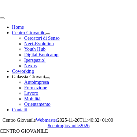
Toggle
Navigation
Home
Centro Giovanile
Cercatori di Senso
Neet-Evolution
Youth Hub
Digital Bootcamp
Iperspazio!
Nexus
Coworking
Galassia Giovani
Autoimpresa
Formazione
Lavoro
Mobilità
Orientamento
Contatti
Centro Giovanile
Webmaster
2025-11-20T11:40:32+01:00
#centrogiovanile2026
CENTRO
GIOVANILE