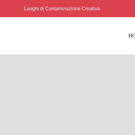
Salta
Luoghi di Contaminazione Creativa
al
contenuto
H