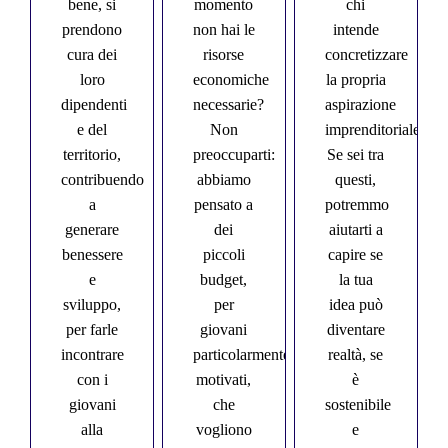
bene, si
momento
chi
prendono
non hai le
intende
cura dei
risorse
concretizzare
loro
economiche
la propria
dipendenti
necessarie?
aspirazione
e del
Non
imprenditoriale.
territorio,
preoccuparti:
Se sei tra
contribuendo
abbiamo
questi,
a
pensato a
potremmo
generare
dei
aiutarti a
benessere
piccoli
capire se
e
budget,
la tua
sviluppo,
per
idea può
per farle
giovani
diventare
incontrare
particolarmente
realtà, se
con i
motivati,
è
giovani
che
sostenibile
alla
vogliono
e