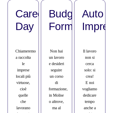
Career
Budget
Auto
Day
Formativi
Impre
Chiameremo
Non hai
Il lavoro
a raccolta
un lavoro
non si
le
e desideri
cerca
imprese
seguire
solo: si
locali più
un corso
crea!
virtuose,
di
E noi
cioè
formazione,
vogliamo
quelle
in Molise
dedicare
che
o altrove,
tempo
lavorano
ma al
anche a