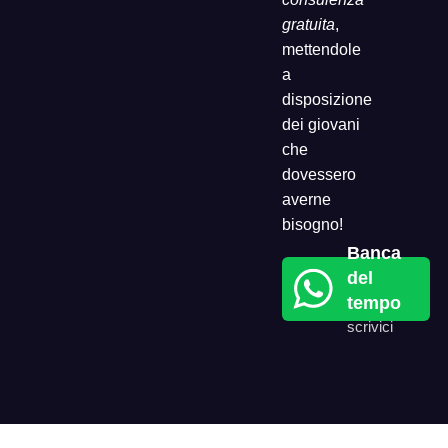
gratuita
,
mettendole
a
disposizione
dei giovani
che
dovessero
averne
bisogno!
Banca
del
tempo
scrivici