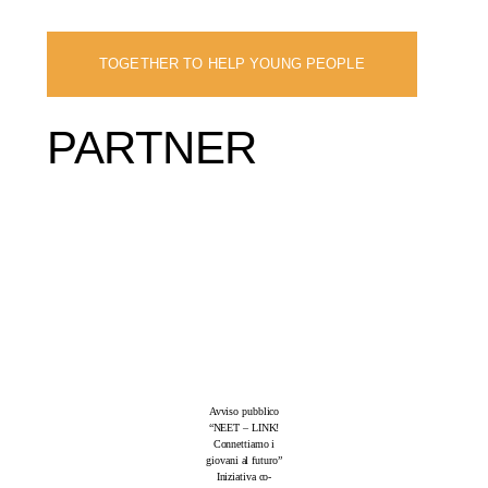
TOGETHER TO HELP YOUNG PEOPLE
PARTNER
Avviso pubblico
“NEET – LINK!
Connettiamo i
giovani al futuro”
Iniziativa co-