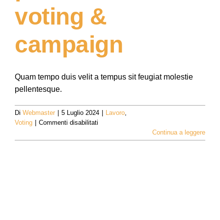
voting &
campaign
Quam tempo duis velit a tempus sit feugiat molestie
pellentesque.
Di
Webmaster
|
5 Luglio 2024
|
Lavoro
,
su
Voting
|
Commenti disabilitati
Streamline
Continua a leggere
the
process
of
voting
&
campaign