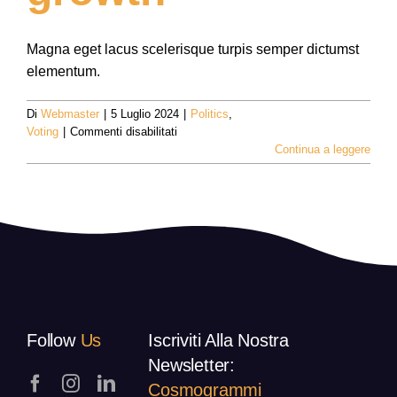
Magna eget lacus scelerisque turpis semper dictumst
elementum.
Di
Webmaster
|
5 Luglio 2024
|
Politics
,
su
Voting
|
Commenti disabilitati
Our
Continua a leggere
party
approach
to
economic
growth
Follow
Us
Iscriviti Alla Nostra
Newsletter:
Cosmogrammi