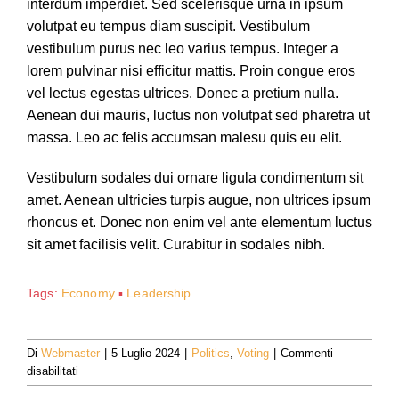
interdum imperdiet. Sed scelerisque urna in ipsum
volutpat eu tempus diam suscipit. Vestibulum
vestibulum purus nec leo varius tempus. Integer a
lorem pulvinar nisi efficitur mattis. Proin congue eros
vel lectus egestas ultrices. Donec a pretium nulla.
Aenean dui mauris, luctus non volutpat sed pharetra ut
massa. Leo ac felis accumsan malesu quis eu elit.
Vestibulum sodales dui ornare ligula condimentum sit
amet. Aenean ultricies turpis augue, non ultrices ipsum
rhoncus et. Donec non enim vel ante elementum luctus
sit amet facilisis velit. Curabitur in sodales nibh.
Tags:
Economy
▪
Leadership
Di
Webmaster
|
5 Luglio 2024
|
Politics
,
Voting
|
Commenti
su
disabilitati
Our