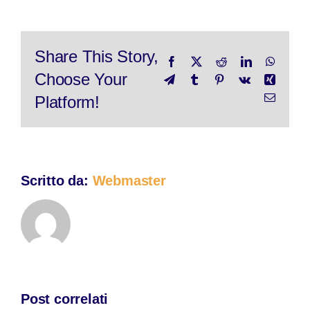
party
approach
to
economic
Share This Story,
Facebook
X
Reddit
LinkedIn
WhatsA
growth
Choose Your
Telegram
Tumblr
Pinterest
Vk
Xing
Email
Platform!
Scritto da:
Webmaster
Post correlati