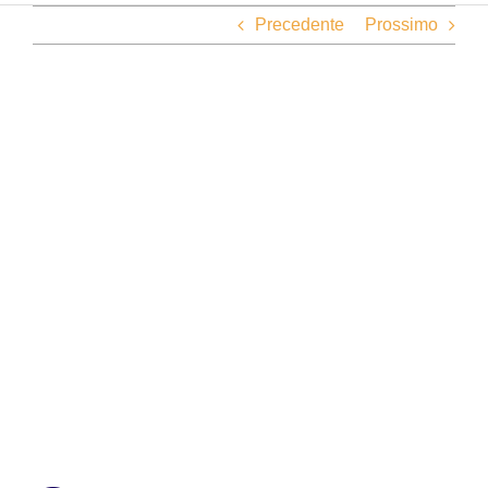
Precedente
Prossimo
Ingrandisci
immagine