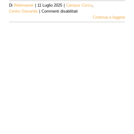
Di
Webmaster
|
11 Luglio 2025
|
Campus Civico
,
su
Centro Giovanile
|
Commenti disabilitati
Un,
Continua a leggere
ddue
e
tre…
spettacolo
allerte!