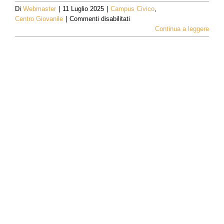
Di
Webmaster
|
11 Luglio 2025
|
Campus Civico
,
su
Centro Giovanile
|
Commenti disabilitati
Un,
Continua a leggere
ddue
e
tre…
spettacolo
allerte!