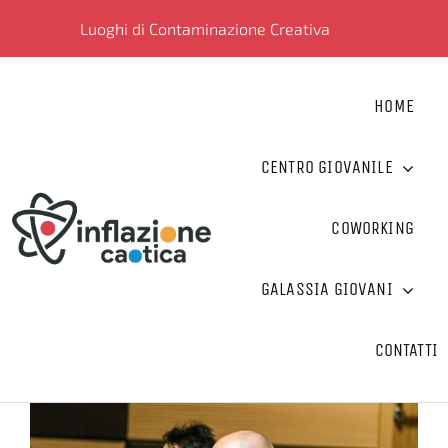
Salta
Luoghi di Contaminazione Creativa
al
contenuto
HOME
CENTRO GIOVANILE
COWORKING
GALASSIA GIOVANI
CONTATTI