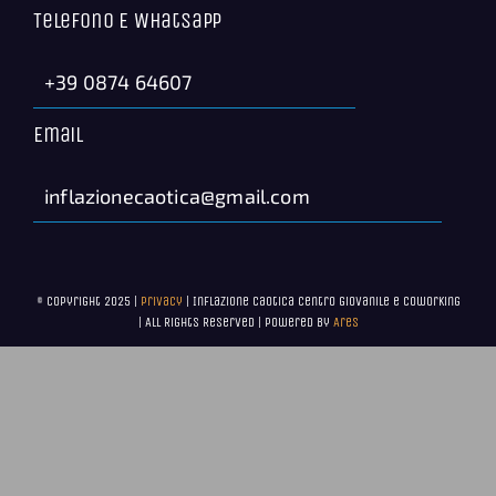
Telefono E Whatsapp
+39 0874 64607
Email
inflazionecaotica@gmail.com
© Copyright 2025 |
Privacy
| Inflazione Caotica Centro Giovanile e Coworking
| All Rights Reserved | Powered by
Ares