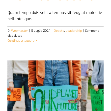
Quam tempo duis velit a tempus sit feugiat molestie
pellentesque.
Di
Webmaster
|
5 Luglio 2024
|
Debate
,
Leadership
|
Commenti
su
disabilitati
Fact-
Continua a leggere
Check:
Analyzing
claims
from
last
debate