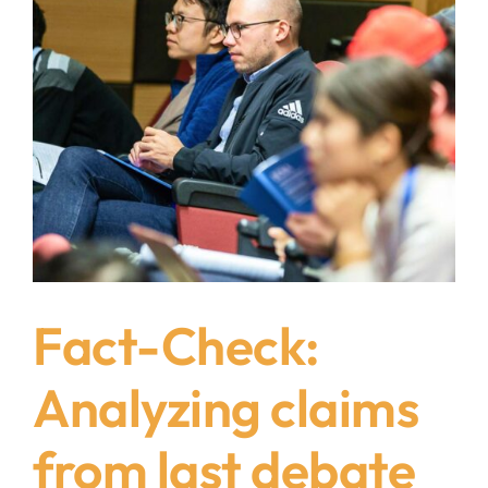
Fact-Check:
Analyzing claims
from last debate